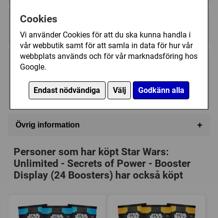
Cookies
Regelspråk:
★★★★★★★★★★
★★★★★★★★★★
Vi använder Cookies för att du ska kunna handla i
vår webbutik samt för att samla in data för hur vår
webbplats används och för vår marknadsföring hos
1195 kr
Bevaka
Google.
Endast nödvändiga
Välj
Godkänn alla
Tillfälligt slut
+
Övrig information
Speltyp:
Kortspel
Personer som har köpt Star Wars:
Serie:
Star Wars: Unlimited (TCG)
Unlimited - Secrets of Power - Booster
Kategori:
2-spelare
,
Science Fiction
,
Rymden
Display (24 Boosters) har också köpt
Tillverkare:
Fantasy Flight Games
Länkar:
Tillverkarens hemsida
,
BoardGameGeek
Försälj. rank:
535/18137