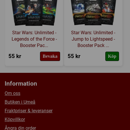
Star Wars: Unlimited -
Star Wars: Unlimited -
Legends of the Force -
Jump to Lightspeed -
Booster Pac...
Booster Pack ...
55 kr
55 kr
Bevaka
Köp
Information
Om oss
Butiken i Umeå
Fraktpriser & leveranser
Köpvillkor
Ångra din order