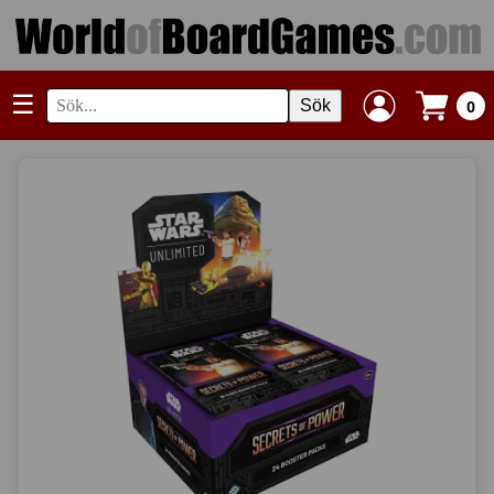
☰
Sök
0