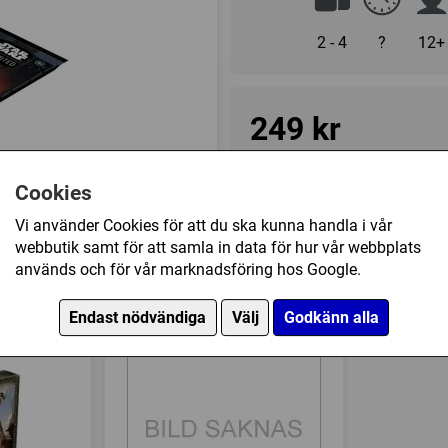
2 - 4
?
12+
249 kr
I lager, leveranstid 1-3 vard
Cookies
Vi använder Cookies för att du ska kunna handla i vår
webbutik samt för att samla in data för hur vår webbplats
Övrig information
används och för vår marknadsföring hos Google.
Speltyp:
Kortspel
ted - Ashes of the Empire - Spotlight Deck: Emp
Serie:
Star Wars: Unlimited 
Endast nödvändiga
Välj
Godkänn alla
Kategori:
2-spelare
,
Rymden
Tillverkare:
Fantasy Flight
Länkar:
Tillverkarens hemsi
Försälj. rank:
1809/18139