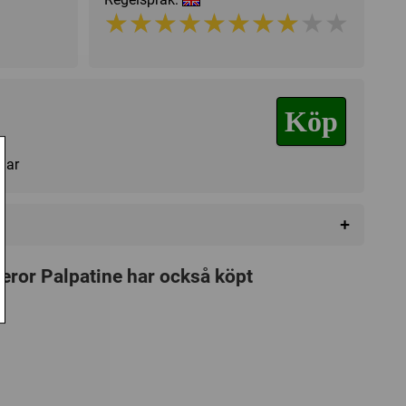
★★★★★★★★★★
★★★★★★★★★★
Köp
agar
+
eror Palpatine har också köpt
(TCG)
,
Science Fiction
 Games
da
,
BoardGameGeek