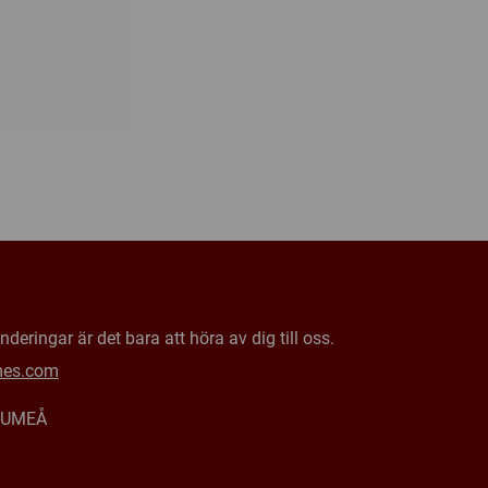
deringar är det bara att höra av dig till oss.
mes.com
0 UMEÅ