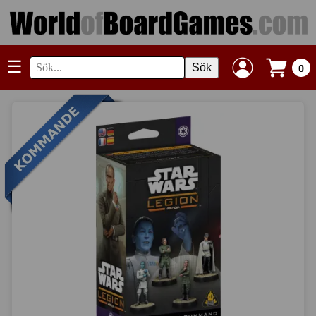
☰
Sök
0