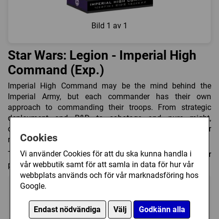
Bild
1 av 1
Star Wars: Legion - Imperial High
Command (Exp.)
Imperial High Command may be the mind behind the
Imperial Army, but each commander has their own
approach to commanding their troops. From strategic
deployment and R&D to sabotage and pure might,
commanders of the Imperial Army may not agree on their
Cookies
methods, but they all want to end any rebellion.
Vi använder Cookies för att du ska kunna handla i
This expansion adds 4 new Commander options for
vår webbutik samt för att samla in data för hur vår
players when building their Galactic Empire Army.
webbplats används och för vår marknadsföring hos
Google.
Endast nödvändiga
Välj
Godkänn alla
?
?
?