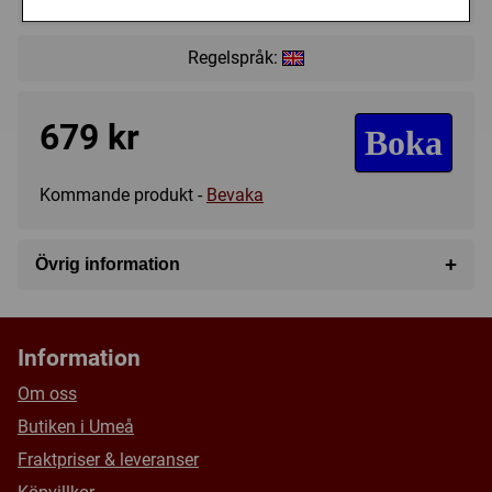
Regelspråk:
679 kr
Boka
Kommande produkt -
Bevaka
+
Övrig information
Speltyp:
Krigsspel
Serie:
Star Wars Legion
Information
Kategori:
Science Fiction
,
Figurer
Om oss
Tillverkare:
Atomic Mass Games
Butiken i Umeå
Försälj. rank:
15360/18139
Fraktpriser & leveranser