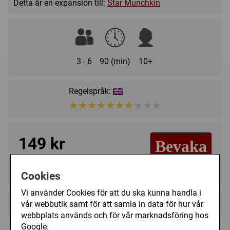
Detta är en expansion till:
Star Munchkin
3 - 6
90 (min)
10+
Regelspråk:
★★★★★★★★★★
★★★★★★★★★★
149 kr
Bevaka
Tillfälligt slut
Cookies
Vi använder Cookies för att du ska kunna handla i
+
Övrig information
vår webbutik samt för att samla in data för hur vår
webbplats används och för vår marknadsföring hos
Speltyp:
Kortspel
Google.