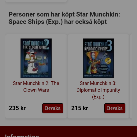
Personer som har köpt Star Munchkin:
Space Ships (Exp.) har också köpt
Star Munchkin 2: The
Star Munchkin 3:
Clown Wars
Diplomatic Impunity
(Exp.)
235 kr
215 kr
2
Bevaka
Bevaka