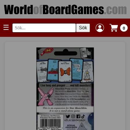
☰
Sök
0