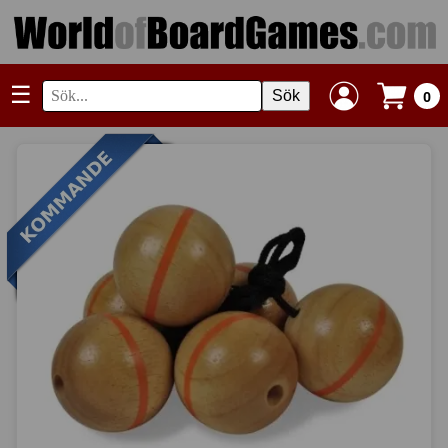
☰
Sök
0