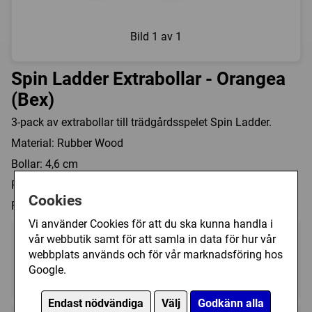
Bild
1 av 1
Spin Ladder Extrabollar - Orangea
(Bex)
3-pack av extrabollar till trädgårdsspelet Spin Ladder.
Material: Rubber Wood
Bollar: 4,6 cm
Rep: 30 cm
Cookies
Färg: Orange
Vi använder Cookies för att du ska kunna handla i
vår webbutik samt för att samla in data för hur vår
webbplats används och för vår marknadsföring hos
Google.
?
?
?
Endast nödvändiga
Välj
Godkänn alla