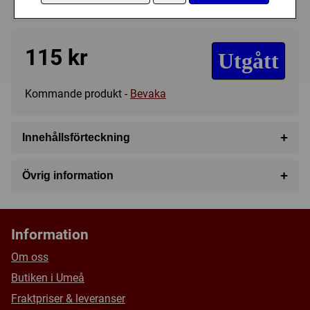
Regelspråk:
115 kr
Utgått
Kommande produkt -
Bevaka
+
Innehållsförteckning
3 uppsättningar av bollar (med orange markering).
+
Övrig information
Speltyp:
Familjespel
Kategori:
Utomhusspel
Information
Tillverkare:
Bex
Om oss
Länkar:
Tillverkarens hemsida
Butiken i Umeå
Försälj. rank:
14943/18137
Fraktpriser & leveranser