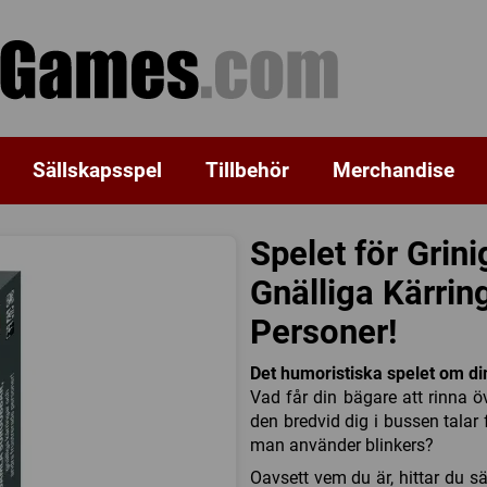
Sällskapsspel
Tillbehör
Merchandise
Spelet för Grin
Gnälliga Kärrin
Personer!
Det humoristiska spelet om dina
Vad får din bägare att rinna ö
den bredvid dig i bussen talar f
man använder blinkers?
Oavsett vem du är, hittar du s