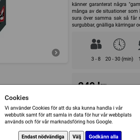
känner garanterat några "gaml
många av de situationer som b
sura över samma sak så får ni
surgubbar, gnälliga kärringar o
3 - 8
20 - 30 (min)
249 kr
Cookies
Tillfälligt slut
Vi använder Cookies för att du ska kunna handla i vår
webbutik samt för att samla in data för hur vår webbplats
används och för vår marknadsföring hos Google.
Innehållsförteckning
150 Dubbelsidiga Kort
Endast nödvändiga
Välj
Godkänn alla