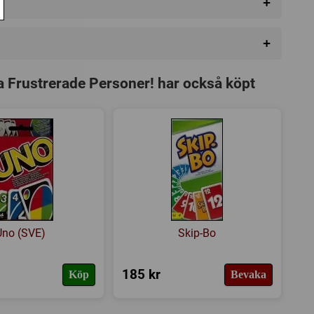
+
+
miljespel
a Frustrerade Personer! har också köpt
Uno (SVE)
Skip-Bo
185 kr
Köp
Bevaka