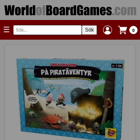
☰
Sök
0