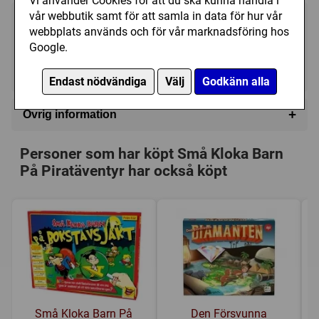
Vi använder Cookies för att du ska kunna handla i
vår webbutik samt för att samla in data för hur vår
239 kr
Utgått
webbplats används och för vår marknadsföring hos
Google.
Ej tillgänglig
Endast nödvändiga
Välj
Godkänn alla
+
Övrig information
Speltyp:
Barnspel
Personer som har köpt Små Kloka Barn
Kategori:
Frågor
,
Pirater
På Piratäventyr har också köpt
Tillverkare:
Användbart Litet Företag
Länkar:
Regler
,
Tillverkarens hemsida
Försälj. rank:
14798/18137
Små Kloka Barn På
Den Försvunna