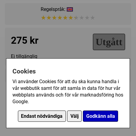
Championships.
Regelspråk:
Slapshot was originally designed by Tom Dalgliesh and
★★★★★★★★★★
★★★★★★★★★★
published in 1975 under the name Team by Gamma Two
Games. The game has been printed under license several
times since.
275 kr
Utgått
Ej tillgänglig
Cookies
+
Övrig information
Vi använder Cookies för att du ska kunna handla i
Speltyp:
Kortspel
,
Familjespel
vår webbutik samt för att samla in data för hur vår
webbplats används och för vår marknadsföring hos
Kategori:
Sport
,
Samtidigt spelande
,
Byteshandel
Plastfickor till Slapshot
Google.
Tillverkare:
Columbia Games
Länkar:
Regler
,
Tillverkarens hemsida
,
Endast nödvändiga
Välj
Godkänn alla
Det är totalt 54 st kort som passar i någon av
BoardGameGeek
dessa plastfickor
Försälj. rank:
14734/18137