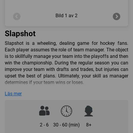
Bild
1 av 2
Slapshot
Slapshot is a wheeling, dealing game for hockey fans.
Each player assumes the role of team manager. The object
is to skillfully manage your team into the playoffs and then
win the championship. During the regular season you can
improve your team with drafts and trades, but injuries can
upset the best of plans. Ultimately, your skill as manager
determines if your team wins or loses.
Slapshot includes 54 zany hockey players like Slash
Läs mer
Gordon, Puck Rogers, Ian Jury, Cheap Shot, Le Goon, and
Jack the Tripper. The new edition has high-quality playing
cards with rounded corners.
Slapshot is fast, furious, fun, and simple to play. Lace up
2 - 6
30 - 60 (min)
8+
your skates and checkout the game celebrated as the
closing game each year at the World Boardgame