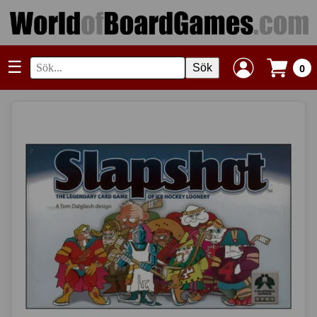
☰
Sök
0