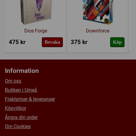
Dice Forge
Downforce
475 kr
375 kr
2
Bevaka
Köp
Information
Om oss
Butiken i Umeå
Fraktpriser & leveranser
Köpvillkor
Ångra din order
Om Cookies