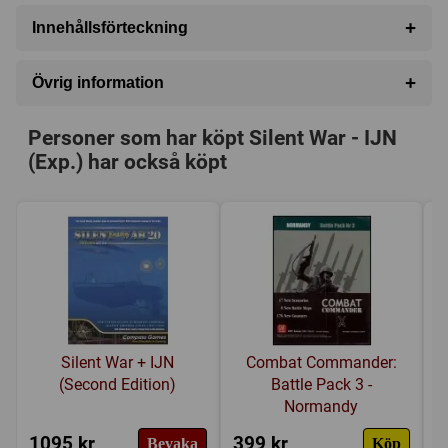
+
Innehållsförteckning
•2 full sheets of 0.65” counters
+
Övrig information
•1 rules booklet
Speltyp:
Krigsspel
•1 player aid card
Personer som har köpt Silent War - IJN
Kategori:
Sjöfart
,
Andra världskriget (1939-1945)
,
Chit-
•1 full color box and lid set
(Exp.) har också köpt
Pull System
,
Tärning
,
Punkt till punkt förflyttning
,
Fog
of war
,
Simulering
Tillverkare:
Compass Games
Länkar:
Tillverkarens hemsida
,
BoardGameGeek
Försälj. rank:
14683/18139
Silent War + IJN
Combat Commander:
(Second Edition)
Battle Pack 3 -
Normandy
1095 kr
399 kr
7
Bevaka
Köp