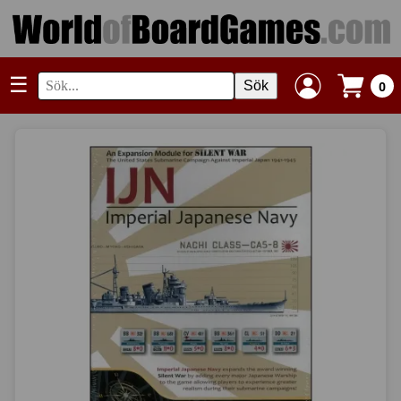
☰
Sök
0