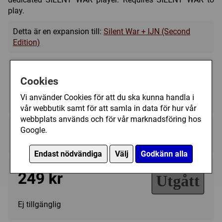
play.
Detta är en expansion till:
Silent War + IJN (Second
Edition)
Cookies
Vi använder Cookies för att du ska kunna handla i
1
120 (min)
12+
vår webbutik samt för att samla in data för hur vår
webbplats används och för vår marknadsföring hos
Regelspråk:
Google.
★★★★★★★★★★
★★★★★★★★★★
Endast nödvändiga
Välj
Godkänn alla
249 kr
Utgått
Ej tillgänglig