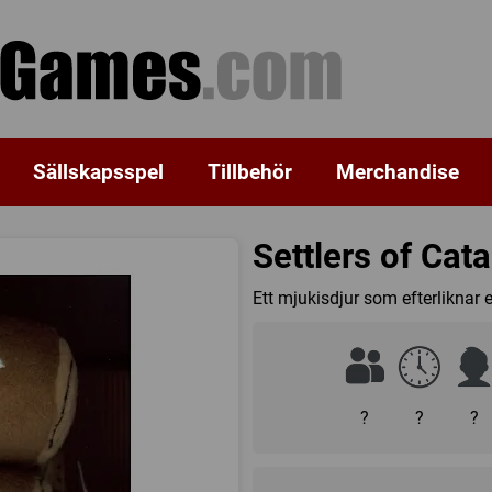
Sällskapsspel
Tillbehör
Merchandise
Settlers of Cat
Ett mjukisdjur som efterliknar 
?
?
?