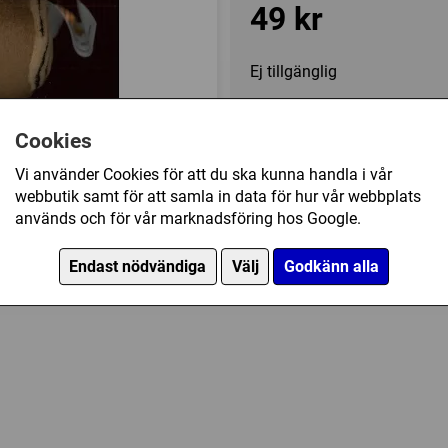
49 kr
Ej tillgänglig
Övrig information
Cookies
Försälj. rank:
14559/18132
Vi använder Cookies för att du ska kunna handla i vår
webbutik samt för att samla in data för hur vår webbplats
används och för vår marknadsföring hos Google.
 - Goodies (Wood) har också köpt
Endast nödvändiga
Välj
Godkänn alla