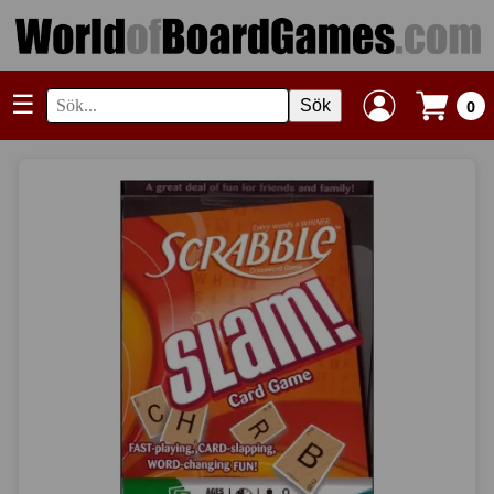
☰
Sök
0