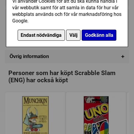
Vi använder Cookies för att du ska kunna handla i
vår webbutik samt för att samla in data för hur vår
webbplats används och för vår marknadsföring hos
85 kr
Utgått
Google.
Endast nödvändiga
Välj
Godkänn alla
Ej tillgänglig
+
Övrig information
Speltyp:
Kortspel
,
Familjespel
Personer som har köpt Scrabble Slam
Serie:
Scrabble
(ENG) har också köpt
Kategori:
Ord
,
Realtid
Tillverkare:
Parker Brothers
,
Hasbro
Länkar:
Tillverkarens hemsida
,
BoardGameGeek
Försälj. rank:
14473/18139