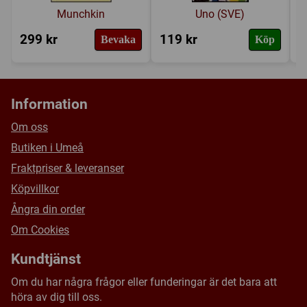
Munchkin
Uno (SVE)
299 kr
119 kr
3
Bevaka
Köp
Information
Om oss
Butiken i Umeå
Fraktpriser & leveranser
Köpvillkor
Ångra din order
Om Cookies
Kundtjänst
Om du har några frågor eller funderingar är det bara att
höra av dig till oss.