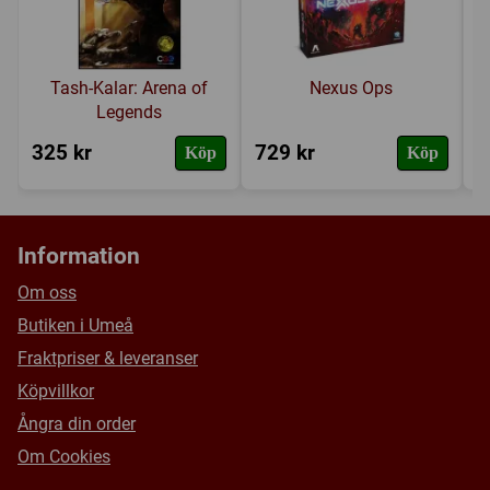
Tash-Kalar: Arena of
Nexus Ops
Legends
325 kr
729 kr
5
Köp
Köp
Information
Om oss
Butiken i Umeå
Fraktpriser & leveranser
Köpvillkor
Ångra din order
Om Cookies