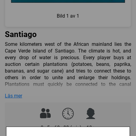
Bild
1 av 1
Santiago
Some kilometers west of the African mainland lies the
Cape Verde Island of Santiago. The climate is hot, and
every drop of water is precious. Every player buys at
auction certain plantations (potatoes, beans, paprika,
bananas, and sugar cane) and tries to connect these to
others in order to unite and enlarge their holdings.
Plantations must quickly be connected to the canal
irrigation system so that they do not dry up completely and
Läs mer
fail to produce any yield. Bribes to the Canal Overseer are
necessary, in order to insure that the canal system
connects to your own plantations. The sooner that a
plantation is irrigated and is connected to other plantations
of the same type, the more yield – and thus the more
3 - 5
60 - 90 (min)
10+
money – will be gained at the end of the game. The one