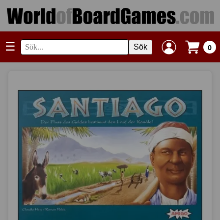
☰
Sök
0