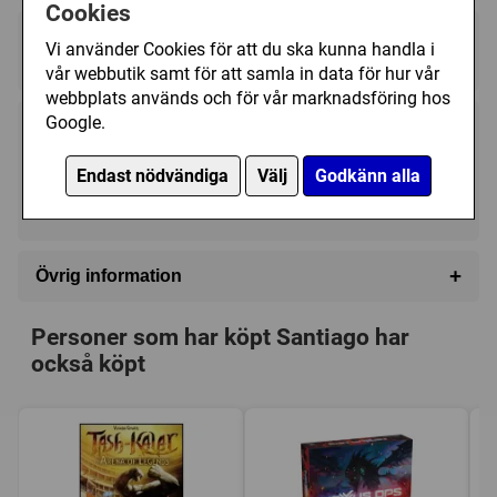
who wins will be the one who most skillfully acquires
Cookies
plantations, irrigates them, and connects them to lucrative
Regelspråk:
Vi använder Cookies för att du ska kunna handla i
plantations of the same type.
★★★★★★★★★★
★★★★★★★★★★
vår webbutik samt för att samla in data för hur vår
webbplats används och för vår marknadsföring hos
Google.
349 kr
Utgått
Endast nödvändiga
Välj
Godkänn alla
Ej tillgänglig
+
Övrig information
Speltyp:
Strategispel
Personer som har köpt Santiago har
Kategori:
Förhandling
,
Jordbruk
,
Områdeskontroll
,
också köpt
Auktion / Bud
,
Varuspekulation
,
Placera brickor
Tillverkare:
Amigo
,
Z-MAN games
Länkar:
Regler
,
Tillverkarens hemsida
,
BoardGameGeek
Försälj. rank:
14376/18139