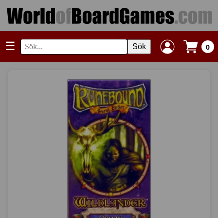
☰
Sök
0