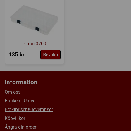
Länkar:
BoardGameGeek
Försälj. rank:
14242/18137
Plano 3700
135 kr
Bevaka
Information
Om oss
Butiken i Umeå
Fraktpriser & leveranser
Köpvillkor
Ångra din order