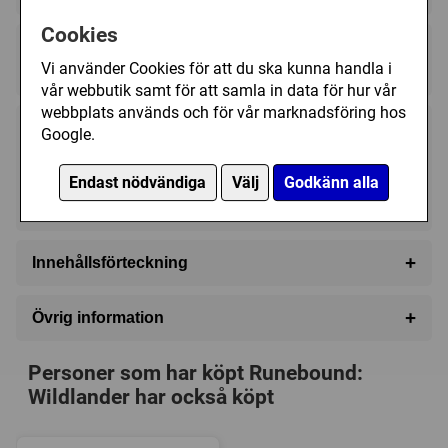
Cookies
Regelspråk:
Vi använder Cookies för att du ska kunna handla i
★★★★★★★★★★
★★★★★★★★★★
vår webbutik samt för att samla in data för hur vår
webbplats används och för vår marknadsföring hos
Google.
89 kr
Utgått
Endast nödvändiga
Välj
Godkänn alla
Ej tillgänglig
+
Innehållsförteckning
5 Talent cards
+
Övrig information
25 Class cards
Speltyp:
Strategispel
Assorted tokens
Personer som har köpt Runebound:
Serie:
Runebound
Wildlander har också köpt
Kategori:
Äventyr
,
Fantasy
,
Tärning
,
Variabla spelare
Tillverkare:
Fantasy Flight Games