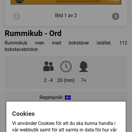
Bild
1 av 2
Rummikub - Ord
Rummikub men med bokstäver istället. 112
bokstavsbrickor.
2 - 4
20 (min)
7+
Regelspråk:
★★★★★★★★★★
★★★★★★★★★★
Cookies
Vi använder Cookies för att du ska kunna handla i
169 kr
Utgått
vår webbutik samt för att samla in data för hur vår