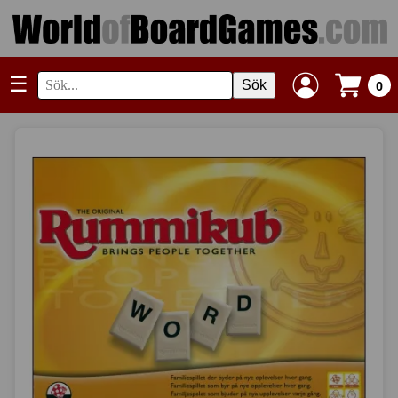
☰
Sök
0