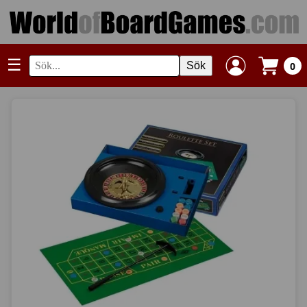
☰
Sök
0