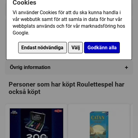
Cookies
Early forms of roulette first appeared in Western Europe
Regelspråk:
Vi använder Cookies för att du ska kunna handla i
between the 17th and 18th century. Historians believe that
vår webbutik samt för att samla in data för hur vår
the famous French mathematician Blaise Pascal
webbplats används och för vår marknadsföring hos
575 kr
Köp
invented roulette in 1657, when he was brooding of the
Google.
unsolvable problem of the perpetuum mobile – a machine
that would run forever. Roulette is now played in casinos
Endast nödvändiga
Välj
Godkänn alla
I lager, leveranstid 1-3 vardagar
around the world, with rules are nearly identical. Due to the
simple rules, roulette is also a popular family game.
+
Övrig information
Speltyp:
Vuxen/partyspel
Personer som har köpt Roulettespel har
Tillverkare:
Philos Spiele
också köpt
Länkar:
Tillverkarens hemsida
Försälj. rank:
2451/18139