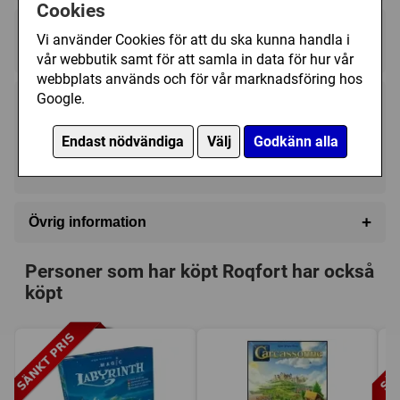
Cookies
spelbrickor gör att de läckra ostbitarna dyker upp där du
Regelspråk:
minst kan ana. Eller kan du?
Vi använder Cookies för att du ska kunna handla i
★★★★★★★★★★
★★★★★★★★★★
vår webbutik samt för att samla in data för hur vår
Kul, spännande och lämpligt för alla åldrarfrån cirka sex år.
webbplats används och för vår marknadsföring hos
Google.
289 kr
Utgått
Endast nödvändiga
Välj
Godkänn alla
Ej tillgänglig
+
Övrig information
Speltyp:
Barnspel
Personer som har köpt Roqfort har också
Serie:
Årets Barnspel
köpt
Kategori:
Memory / Minne
,
Djur
,
Labyrint
,
Action
points
Tillverkare:
Lautapelit
Länkar:
Tillverkarens hemsida
,
BoardGameGeek