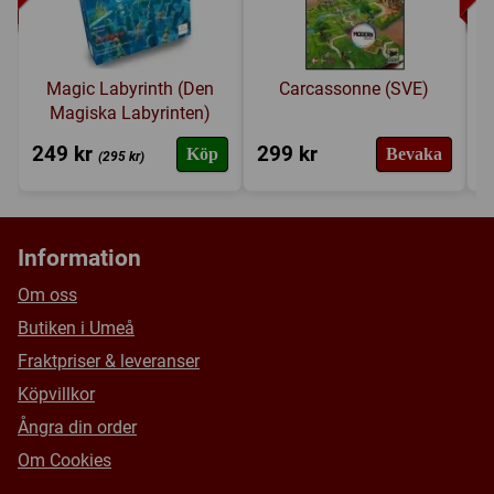
Försälj. rank:
14165/18139
Magic Labyrinth (Den
Carcassonne (SVE)
Magiska Labyrinten)
249 kr
299 kr
3
Köp
Bevaka
(295 kr)
Information
Om oss
Butiken i Umeå
Fraktpriser & leveranser
Köpvillkor
Ångra din order
Om Cookies