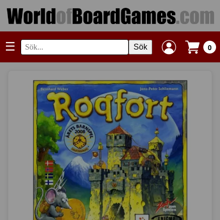
☰
Sök
0