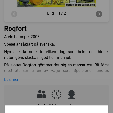
Bild
1 av 2
Roqfort
Årets barnspel 2008.
Spelet är såklart på svenska.
Nya spel kommer in vilken dag som helst och hinner
naturligtvis skickas i god tid innan jul.
På slottet Roqfort gömmer det sig en massa ost. Bli först
med att samla en av varje sort. Spelplanen ändras
konstant och slottet är gammalt och fyllt med falluckor.
Läs mer
Kan du samla alla sorters ost innan dina möss trillar ner i
källaren?
Små humoristiska möss (underbart roliga spelmarkörer)
kilar omkring i en borg för att leta efter ost. En originell
tredimensionell spelplan gör att mössen lätt kan ramla ner
2 - 4
30 (min)
6+
i olika hål och en snillrik konstruktion med skjutbara