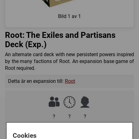
Bild
1 av 1
Root: The Exiles and Partisans
Deck (Exp.)
An alternate card deck with new persistent powers inspired
by the many factions of Root. An expansion base game of
Root required.
Detta är en expansion till:
Root
?
?
?
Regelspråk:
Cookies