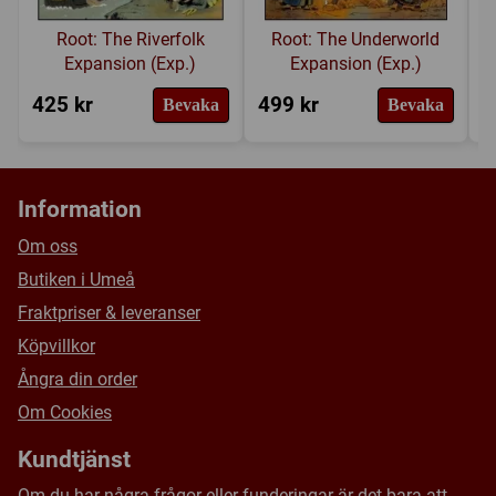
Root: The Riverfolk
Root: The Underworld
Expansion (Exp.)
Expansion (Exp.)
425 kr
499 kr
6
Bevaka
Bevaka
Information
Om oss
Butiken i Umeå
Fraktpriser & leveranser
Köpvillkor
Ångra din order
Om Cookies
Kundtjänst
Om du har några frågor eller funderingar är det bara att