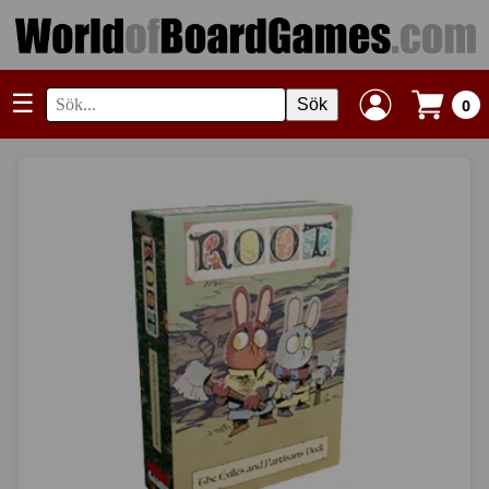
☰
Sök
0