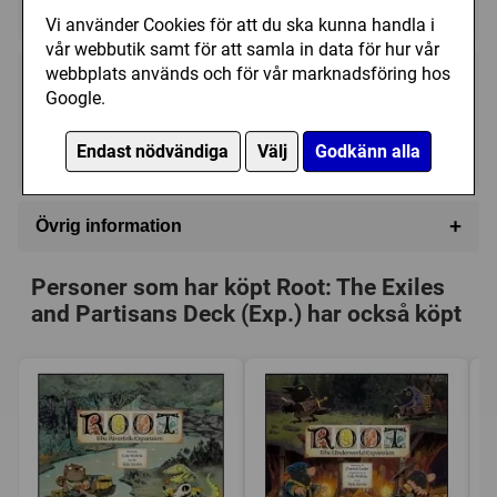
★★★★★★★★★★
★★★★★★★★★★
Vi använder Cookies för att du ska kunna handla i
vår webbutik samt för att samla in data för hur vår
webbplats används och för vår marknadsföring hos
109 kr
Bevaka
Google.
Endast nödvändiga
Välj
Godkänn alla
Tillfälligt slut
+
Övrig information
Speltyp:
Krigsspel
Personer som har köpt Root: The Exiles
Kategori:
Djur
,
Hand management
,
Punkt till punkt
and Partisans Deck (Exp.) har också köpt
förflyttning
,
Variabla spelare
Tillverkare:
Leder Games
Länkar:
BoardGameGeek
Försälj. rank:
1193/18137