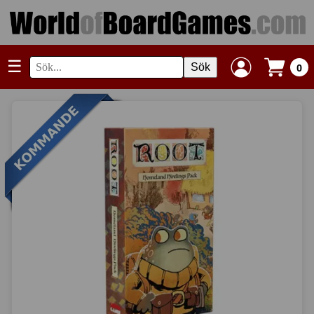
☰
Sök
0