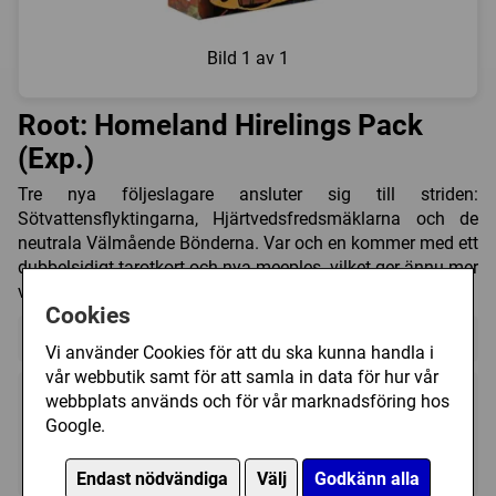
Bild
1 av 1
Root: Homeland Hirelings Pack
(Exp.)
Tre nya följeslagare ansluter sig till striden:
Sötvattensflyktingarna, Hjärtvedsfredsmäklarna och de
neutrala Välmående Bönderna. Var och en kommer med ett
dubbelsidigt tarotkort och nya meeples, vilket ger ännu mer
variation till dina spelomgångar av Root.
Cookies
Detta är en expansion till:
Root
Vi använder Cookies för att du ska kunna handla i
vår webbutik samt för att samla in data för hur vår
webbplats används och för vår marknadsföring hos
Google.
?
?
?
Endast nödvändiga
Välj
Godkänn alla