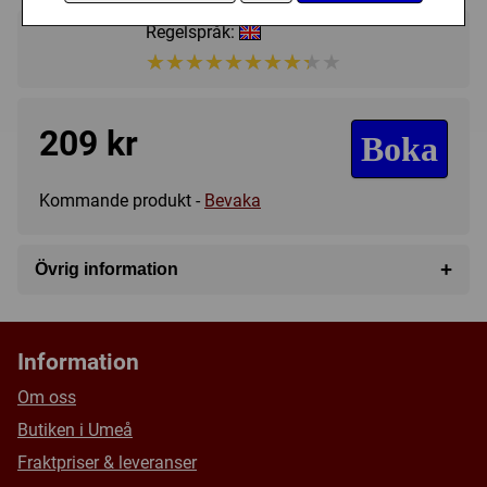
Regelspråk:
★★★★★★★★★★
★★★★★★★★★★
209 kr
Boka
Kommande produkt -
Bevaka
+
Övrig information
Speltyp:
Krigsspel
Kategori:
Djur
,
Hand management
,
Punkt till punkt
Information
förflyttning
,
Variabla spelare
Tillverkare:
Leder Games
Om oss
Länkar:
BoardGameGeek
Butiken i Umeå
Försälj. rank:
14152/18137
Fraktpriser & leveranser