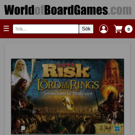
☰
Sök
0