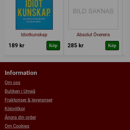
Skriv en recension
Idiotkunskap
Absolut Överens
189 kr
285 kr
2
Köp
Köp
Information
Om oss
Butiken i Umeå
Fraktpriser & leveranser
Köpvillkor
Ångra din order
Om Cookies