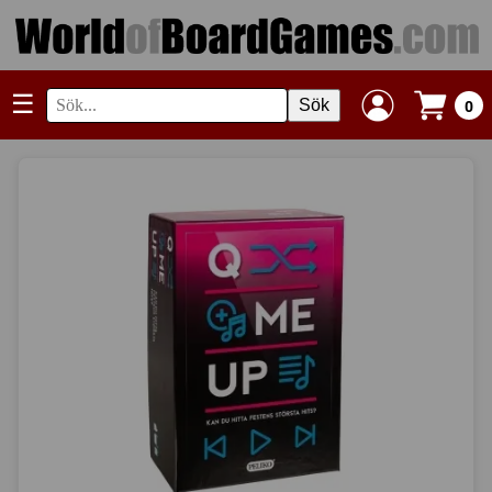
☰
Sök
0