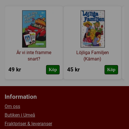
Försälj. rank:
2079/18137
Är vi inte framme
Löjliga Familjen
snart?
(Kärnan)
49 kr
45 kr
2
Köp
Köp
Information
Om oss
Butiken i Umeå
Fraktpriser & leveranser