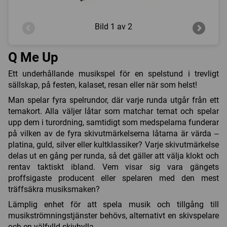
Bild
1 av 2
Q Me Up
Ett underhållande musikspel för en spelstund i trevligt
sällskap, på festen, kalaset, resan eller när som helst!
Man spelar fyra spelrundor, där varje runda utgår från ett
temakort. Alla väljer låtar som matchar temat och spelar
upp dem i turordning, samtidigt som medspelarna funderar
på vilken av de fyra skivutmärkelserna låtarna är värda –
platina, guld, silver eller kultklassiker? Varje skivutmärkelse
delas ut en gång per runda, så det gäller att välja klokt och
rentav taktiskt ibland. Vem visar sig vara gängets
proffsigaste producent eller spelaren med den mest
träffsäkra musiksmaken?
Lämplig enhet för att spela musik och tillgång till
musikströmningstjänster behövs, alternativt en skivspelare
och en välfylld skivhylla.