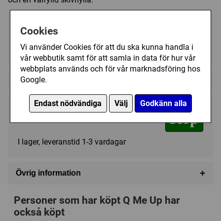
Cookies
Vi använder Cookies för att du ska kunna handla i
3 - 6
45 (min)
14+
vår webbutik samt för att samla in data för hur vår
webbplats används och för vår marknadsföring hos
Google.
Regelspråk:
Endast nödvändiga
Välj
Godkänn alla
179 kr
Köp
I lager, leveranstid 1-3 vardagar
+
Övrig information
Speltyp:
Vuxen/partyspel
Personer som har köpt Q Me Up har
Kategori:
Musik / Sång
också köpt
Tillverkare:
Martinex