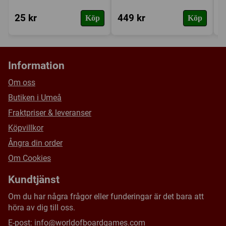
25 kr
449 kr
2
Köp
Köp
Information
Om oss
Butiken i Umeå
Fraktpriser & leveranser
Köpvillkor
Ångra din order
Om Cookies
Kundtjänst
Om du har några frågor eller funderingar är det bara att
höra av dig till oss.
E-post:
info@worldofboardgames.com