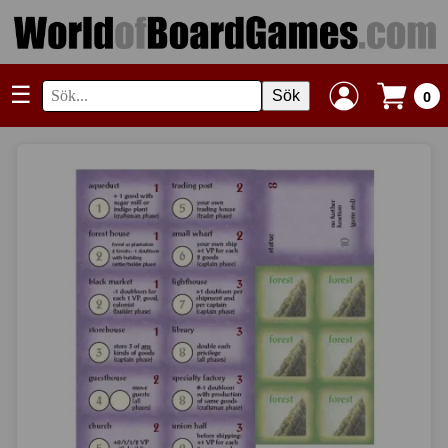
☰
Sök
0