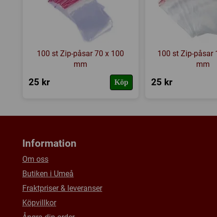
100 st Zip-påsar 70 x 100
100 st Zip-påsar
mm
mm
25 kr
25 kr
Köp
Information
Om oss
Butiken i Umeå
Fraktpriser & leveranser
Köpvillkor