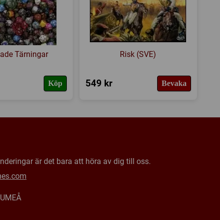
ade Tärningar
Risk (SVE)
549 kr
Köp
Bevaka
deringar är det bara att höra av dig till oss.
mes.com
0 UMEÅ