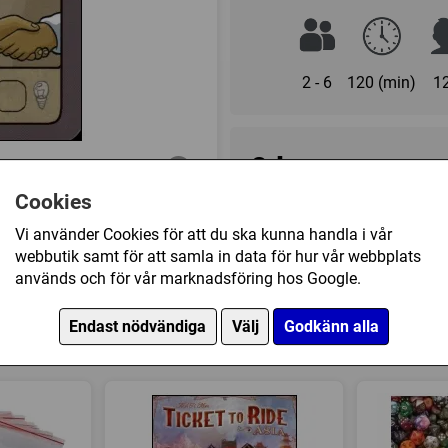
2 - 6
120 (min)
1
0 kr
Cookies
Ej tillgänglig
Vi använder Cookies för att du ska kunna handla i vår
webbutik samt för att samla in data för hur vår webbplats
används och för vår marknadsföring hos Google.
Övrig information
Speltyp:
Strategispel
Endast nödvändiga
Välj
Godkänn alla
y Contract (Exp.) (Promo) har också köpt
Kategori:
Promo
,
Ekonomi
,
I
Vägbyggande
Tillverkare:
Rio Grande Ga
Länkar:
BoardGameGeek