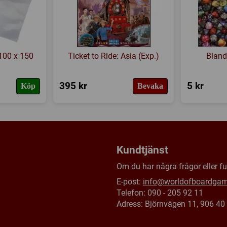
Försälj. rank:
13660/18139
 100 x 150
Ticket to Ride: Asia (Exp.)
Bland
395 kr
5 kr
Köp
Bevaka
Kundtjänst
Om du har några frågor eller fun
E-post:
info@worldofboardga
Telefon: 090 - 205 92 11
Adress: Björnvägen 11, 906 4