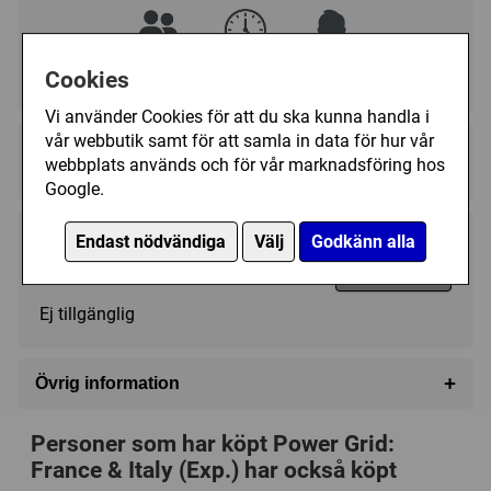
Cookies
2 - 6
60 - 120 (min)
12+
Vi använder Cookies för att du ska kunna handla i
vår webbutik samt för att samla in data för hur vår
Regelspråk:
webbplats används och för vår marknadsföring hos
★★★★★★★★★★
★★★★★★★★★★
Google.
Endast nödvändiga
Välj
Godkänn alla
119 kr
Utgått
Ej tillgänglig
+
Övrig information
Speltyp:
Strategispel
Personer som har köpt Power Grid:
Serie:
Power Grid
France & Italy (Exp.) har också köpt
Kategori:
Ekonomi
,
Industri / Tillverkning
,
Auktion /