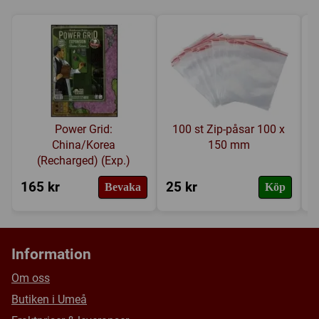
Bud
,
Nätverk / Vägbyggande
Tillverkare:
Rio Grande Games
Länkar:
BoardGameGeek
Försälj. rank:
13648/18137
Power Grid:
100 st Zip-påsar 100 x
China/Korea
150 mm
(Recharged) (Exp.)
165 kr
25 kr
2
Bevaka
Köp
Information
Om oss
Butiken i Umeå