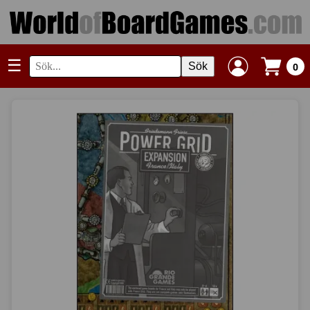
☰
Sök
0