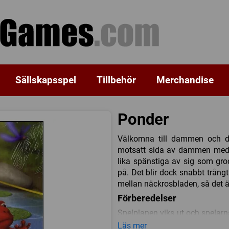
Sällskapsspel
Tillbehör
Merchandise
Ponder
Välkomna till dammen och det
motsatt sida av dammen med h
lika spänstiga av sig som gr
på. Det blir dock snabbt trå
mellan näckrosbladen, så det ä
Förberedelser
Spelplanen viks ut och spelarn
med en grön cirkel. Figure
Läs mer