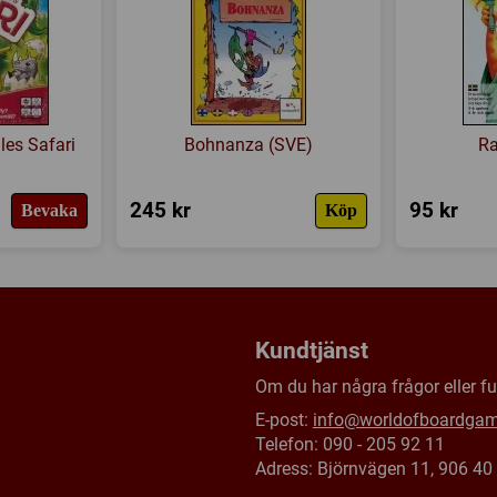
tärning av spelaren som padda
Försälj. rank:
13614/18139
den antingen börja om från sit
eller får stå kvar!
Den spelare som är först med a
av spelplanen, vinner.
les Safari
Bohnanza (SVE)
Ra
245 kr
95 kr
Bevaka
Köp
Kundtjänst
Om du har några frågor eller fun
E-post:
info@worldofboardga
Telefon: 090 - 205 92 11
Adress: Björnvägen 11, 906 4