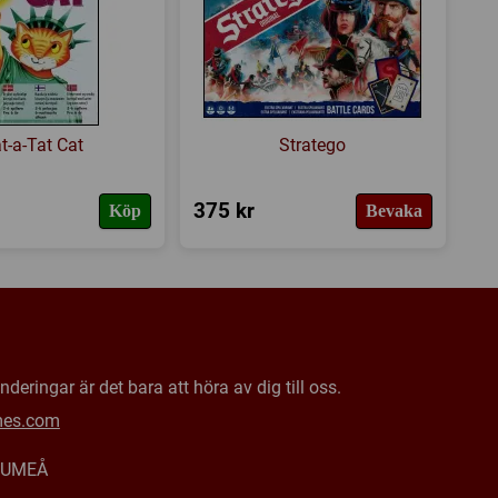
n tillhör. Beroende på hur paddan positionerar sig måste
t startområde, placeras på ett intilliggande näckrosblad,
tt samla alla sina paddor i startområdet på motsatt sida
t-a-Tat Cat
Stratego
375 kr
Köp
Bevaka
deringar är det bara att höra av dig till oss.
mes.com
0 UMEÅ