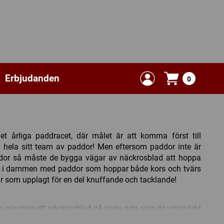
Erbjudanden
0
 årliga paddracet, där målet är att komma först till
ela sitt team av paddor! Men eftersom paddor inte är
odor så måste de bygga vägar av näckrosblad att hoppa
ngt i dammen med paddor som hoppar både kors och tvärs
r som upplagt för en del knuffande och tacklande!
a placerar ett näckrosblad på varje ruta som är uppmärkt
rna av paddor ställs i sina respektive, färgkodade