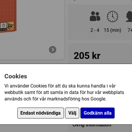
2 - 4
15 (min)
7
205 kr
I lager, leveranstid 1-3 vard
Cookies
Vi använder Cookies för att du ska kunna handla i vår
Innehållsförteckning
webbutik samt för att samla in data för hur vår webbplats
används och för vår marknadsföring hos Google.
50 Ingredienspolletter
Videoklipp (1)
1 Händelsesnurra
Endast nödvändiga
Välj
Godkänn alla
4 Brickor
Övrig information
30 Pizzakort