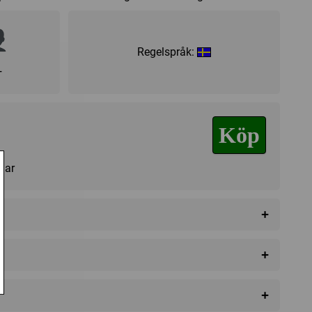
Regelspråk:
+
Köp
agar
+
+
+