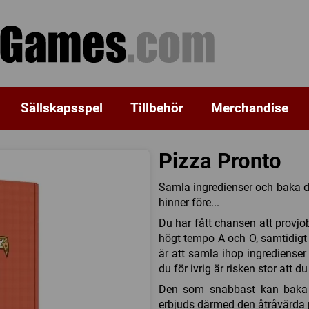
Sällskapsspel
Tillbehör
Merchandise
Pizza Pronto
Samla ingredienser och baka 
hinner före...
Du har fått chansen att provjo
högt tempo A och O, samtidigt
är att samla ihop ingrediense
du för ivrig är risken stor att
Den som snabbast kan baka p
erbjuds därmed den åtråvärda