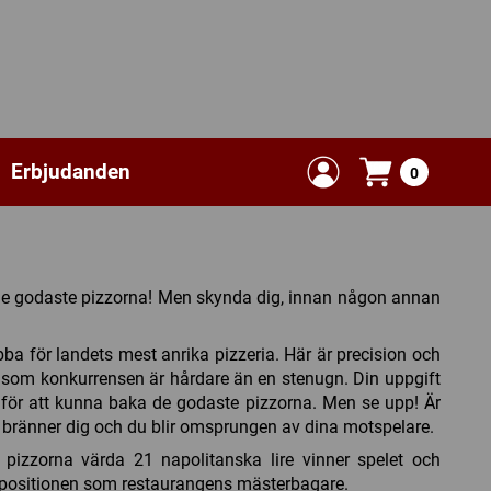
Erbjudanden
0
de godaste pizzorna! Men skynda dig, innan någon annan
bba för landets mest anrika pizzeria. Här är precision och
 som konkurrensen är hårdare än en stenugn. Din uppgift
r för att kunna baka de godaste pizzorna. Men se upp! Är
 du bränner dig och du blir omsprungen av dina motspelare.
izzorna värda 21 napolitanska lire vinner spelet och
 positionen som restaurangens mästerbagare.