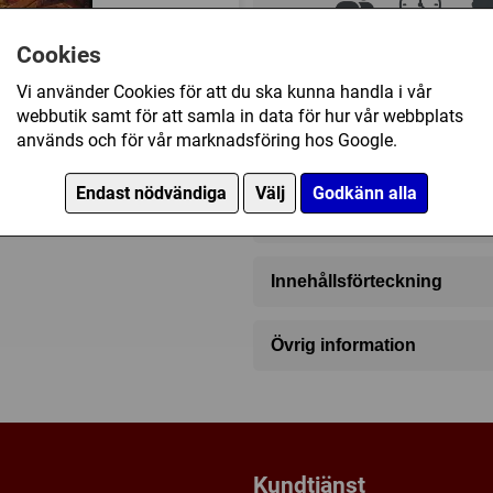
Cookies
2
30 (min)
8
Vi använder Cookies för att du ska kunna handla i vår
webbutik samt för att samla in data för hur vår webbplats
används och för vår marknadsföring hos Google.
195 kr
Endast nödvändiga
Välj
Godkänn alla
Ej tillgänglig
Innehållsförteckning
60 tiles, 1 pawn, 1 board, rul
Övrig information
Speltyp:
Strategispel
Kategori:
Abstrakt strategi
Tillverkare:
Z-MAN games
Länkar:
Regler
,
Tillverkaren
Kundtjänst