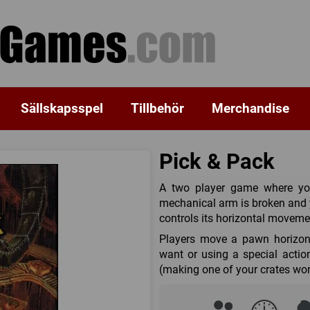
Sällskapsspel
Tillbehör
Merchandise
Pick & Pack
A two player game where you
mechanical arm is broken and y
controls its horizontal moveme
Players move a pawn horizonta
want or using a special actio
(making one of your crates wor