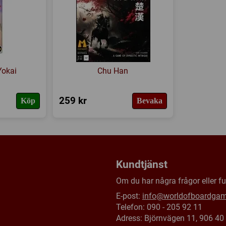
okai
Chu Han
259 kr
Köp
Bevaka
Kundtjänst
Om du har några frågor eller fun
E-post:
info@worldofboardga
Telefon: 090 - 205 92 11
Adress: Björnvägen 11, 906 4