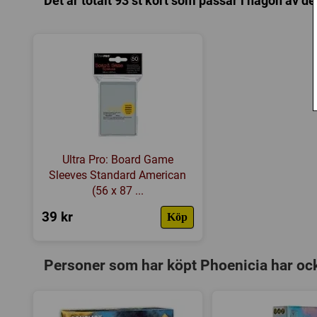
Det är totalt 93 st kort som passar i någon av de
Ultra Pro: Board Game
Sleeves Standard American
(56 x 87 ...
39 kr
Köp
Personer som har köpt Phoenicia har oc