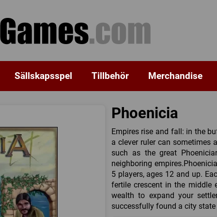
Sällskapsspel
Tillbehör
Merchandise
Phoenicia
Empires rise and fall: in the b
a clever ruler can sometimes a
such as the great Phoenicia
neighboring empires.Phoenicia
5 players, ages 12 and up. Eac
fertile crescent in the middl
wealth to expand your settlem
successfully found a city state 