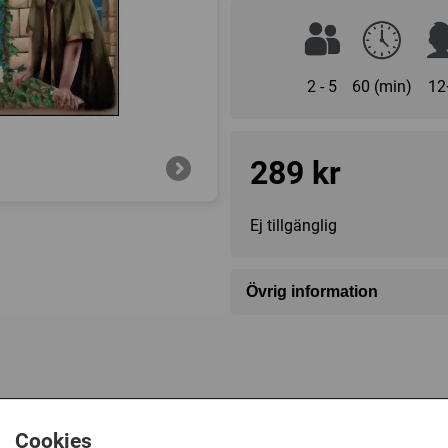
2 - 5
60 (min)
12
289 kr
Ej tillgänglig
Övrig information
Speltyp:
Strategispel
Kategori:
Antiken
,
Civilisatio
Tillverkare:
Rio Grande Ga
Länkar:
Tillverkarens hemsi
Cookies
Försälj. rank:
12991/18132