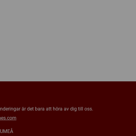
deringar är det bara att höra av dig till oss.
mes.com
0 UMEÅ