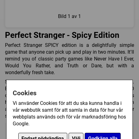
Bild
1 av 1
Perfect Stranger - Spicy Edition
Perfect Stranger SPICY edition is a delightfully simple
game that anyone can pick up and play in two minutes. It’ll
remind you of classic party games like Never Have I Ever,
Would You Rather, and Truth or Dare, but with a
wonderfully fresh take.
Simply select a Question card and read it to the group.
Everyone answers the question by placing a YES or NO
Cookies
card face down in a pile. All players then have to guess
how many YESes they believe are in the pile. Add in
Vi använder Cookies för att du ska kunna handla i
additional strategy cards to make the game as skillful or
vår webbutik samt för att samla in data för hur vår
simple as you’d like.
webbplats används och för vår marknadsföring hos
Google.
Endast nödvändiga
Välj
Godkänn alla