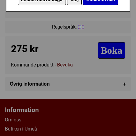
?
?
17+
Regelspråk:
275 kr
Boka
Kommande produkt -
Bevaka
+
Övrig information
Speltyp:
Vuxen/partyspel
Tillverkare:
Övriga
Information
Försälj. rank:
12963/18137
Om oss
Butiken i Umeå