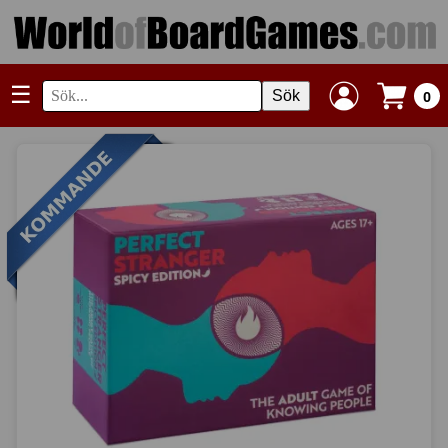
☰
Sök
0