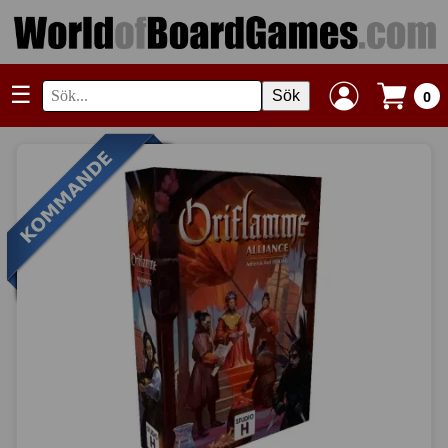
☰
Sök
0