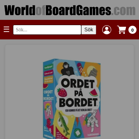
☰
Sök
0