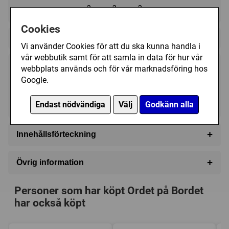
?
?
?
Cookies
Regelspråk:
Vi använder Cookies för att du ska kunna handla i
vår webbutik samt för att samla in data för hur vår
webbplats används och för vår marknadsföring hos
149 kr
Köp
Google.
I lager, leveranstid 1-3 vardagar
Endast nödvändiga
Välj
Godkänn alla
+
Innehållsförteckning
55 Kort
+
Övrig information
Speltyp:
Familjespel
Personer som har köpt Ordet på Bordet
Kategori:
Frågor
har också köpt
Tillverkare:
Kylskåpspoesi
Länkar:
Tillverkarens hemsida