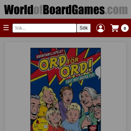
☰
Sök
0