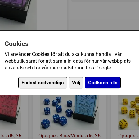
Cookies
Vi använder Cookies för att du ska kunna handla i vår
webbutik samt för att samla in data för hur vår webbplats
används och för vår marknadsföring hos Google.
ple/White - d6, 36 st (12 mm, prickar) har ock
Endast nödvändiga
Välj
Godkänn alla
e - d6, 36
Opaque - Blue/White - d6, 36
Opaque - 