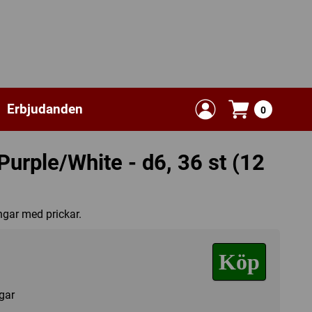
Erbjudanden
0
Purple/White - d6, 36 st (12
gar med prickar.
Köp
agar