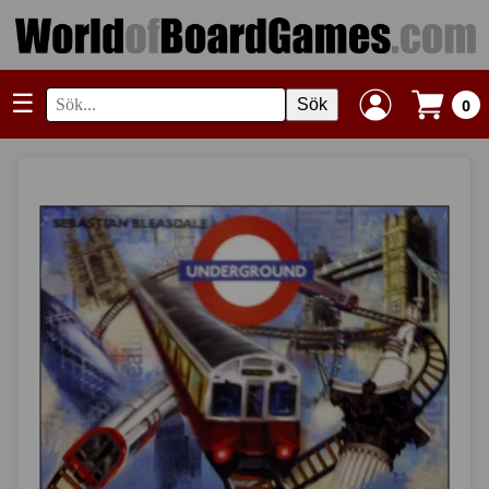
☰
Sök
0