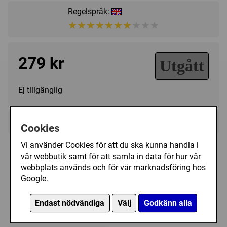
Regelspråk:
★★★★★★★★★★
★★★★★★★★★★
279 kr
Utgått
Ej tillgänglig
+
Övrig information
Cookies
Speltyp:
Strategispel
Vi använder Cookies för att du ska kunna handla i
Kategori:
Tåg / Järnväg
,
Transport
,
Nätverk /
Plastfickor till On the Underground
vår webbutik samt för att samla in data för hur vår
Vägbyggande
webbplats används och för vår marknadsföring hos
Google.
Tillverkare:
Rio Grande Games
Det är totalt 55 st kort som passar i någon av
Länkar:
Tillverkarens hemsida
,
BoardGameGeek
Endast nödvändiga
Välj
Godkänn alla
dessa plastfickor
Försälj. rank:
12569/18137