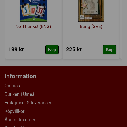
No Thanks! (ENG)
Bang (SVE)
199 kr
225 kr
4
Köp
Köp
Information
Om oss
Butiken i Umeå
Fraktpriser & leveranser
Köpvillkor
Ångra din order