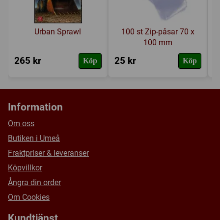
Urban Sprawl
100 st Zip-påsar 70 x
100 mm
265 kr
25 kr
7
Köp
Köp
Information
Om oss
Butiken i Umeå
Fraktpriser & leveranser
Köpvillkor
Ångra din order
Om Cookies
Kundtjänst