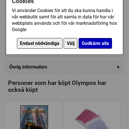
Cookies
Regelspråk:
Vi använder Cookies för att du ska kunna handla i
★★★★★★★★★★
★★★★★★★★★★
vår webbutik samt för att samla in data för hur vår
webbplats används och för vår marknadsföring hos
Google.
389 kr
Utgått
Endast nödvändiga
Välj
Godkänn alla
Ej tillgänglig
+
Övrig information
Speltyp:
Strategispel
Personer som har köpt Olympos har
Kategori:
Antiken
,
Civilisation
,
Mytologi
,
också köpt
Områdeskontroll
,
Tidsaxel
Tillverkare:
Rio Grande Games
Länkar:
Tillverkarens hemsida
,
BoardGameGeek
Försälj. rank:
4385/18137