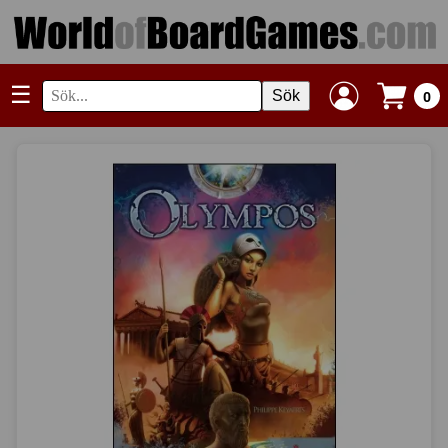
☰
Sök
0