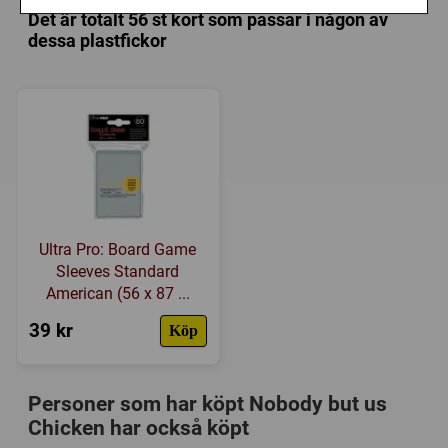
Det är totalt 56 st kort som passar i någon av
Länkar:
Regler
,
Tillverkarens hemsida
,
dessa plastfickor
BoardGameGeek
Försälj. rank:
12445/18137
Ultra Pro: Board Game
Sleeves Standard
American (56 x 87 ...
39 kr
Köp
Personer som har köpt Nobody but us
Chicken har också köpt