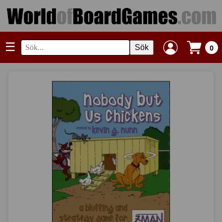
☰
Sök
0