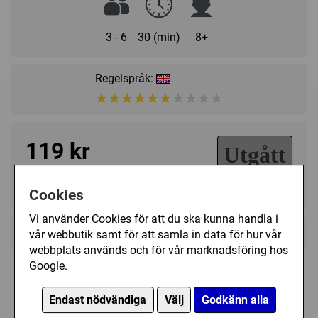
3 - 6
30 (min)
8+
Regelspråk:
★★★★★★★★★★
★★★★★★★★★★
119 kr
Utgått
Ej tillgänglig
Cookies
Vi använder Cookies för att du ska kunna handla i
+
Övrig information
vår webbutik samt för att samla in data för hur vår
webbplats används och för vår marknadsföring hos
Speltyp:
Kortspel
Google.
Kategori:
Djur
,
Bluff
,
Humor
,
Hand management
,
Plastfickor till Nobody but us Chicken
Samtidigt spelande
Endast nödvändiga
Välj
Godkänn alla
Tillverkare:
Z-MAN games