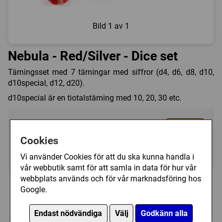
Bild
1 av 1
Nebula - Red/Silver - Dice set
Tärningsset med 7 tärningar med siffror (d4, d6, d8, d10,
d10special, d12, d20).
d10special är en tiotalstärning med 10, 20, 30 etc.
109 kr
Köp
Cookies
Ej i lager, leveranstid 10-14 vardagar
Vi använder Cookies för att du ska kunna handla i
vår webbutik samt för att samla in data för hur vår
webbplats används och för vår marknadsföring hos
Personer som har köpt Nebula -
Google.
Red/Silver - Dice set har också köpt
Endast nödvändiga
Välj
Godkänn alla