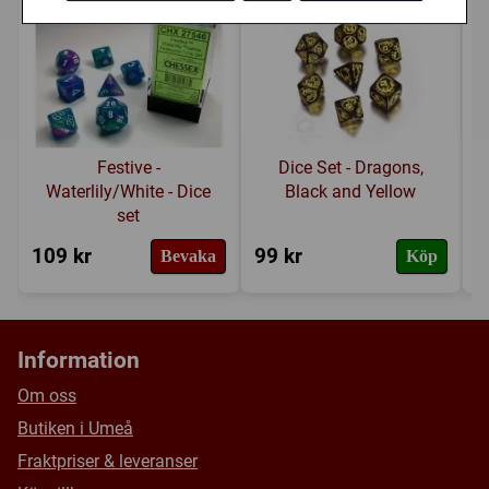
Festive -
Dice Set - Dragons,
Waterlily/White - Dice
Black and Yellow
set
109 kr
99 kr
4
Bevaka
Köp
Information
Om oss
Butiken i Umeå
Fraktpriser & leveranser