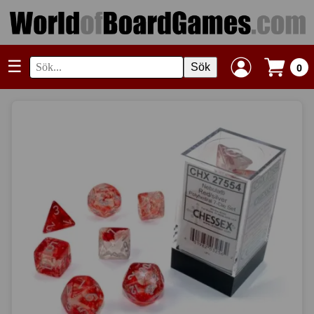
☰
Sök
0