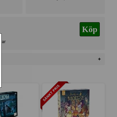
Köp
agar
+
da