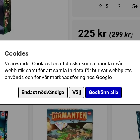
2 - 5
?
5+
225 kr
(299 kr)
I lager, leveranstid 1-3 vard
Cookies
Vi använder Cookies för att du ska kunna handla i vår
webbutik samt för att samla in data för hur vår webbplats
Övrig information
används och för vår marknadsföring hos Google.
Speltyp:
Barnspel
akten på Guldosten har också köpt
Tillverkare:
Alga
Endast nödvändiga
Välj
Godkänn alla
Länkar:
Tillverkarens hemsi
Försälj. rank:
727/18139