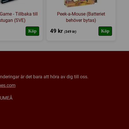
Game - Tillbaka till
Peek-a-Mouse (Batteriet
stugan (SVE)
behöver bytas)
49 kr
Köp
Köp
(349 kr)
deringar är det bara att höra av dig till oss.
mes.com
0 UMEÅ