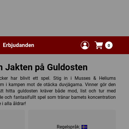
Erbjudanden
0
 Jakten på Guldosten
cker har blivit ett spel. Stig in i Musses & Heliums
dem i kampen mot de otäcka duvjägarna. Vinner gör den
Att hitta guldosten kräver både mod, list och tur med
de och fantasifullt spel som tränar barnets koncentration
 i alla åldrar!
Regelspråk: