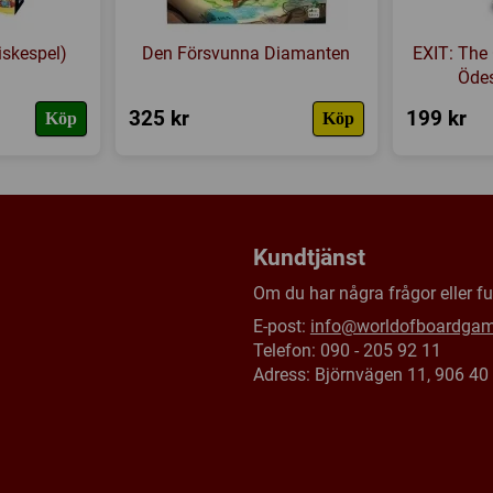
iskespel)
Den Försvunna Diamanten
EXIT: The 
Öde
325 kr
199 kr
Köp
Köp
Kundtjänst
Om du har några frågor eller fun
E-post:
info@worldofboardga
Telefon: 090 - 205 92 11
Adress: Björnvägen 11, 906 4