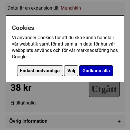
Detta är en expansion till:
Munchkin
Cookies
Vi använder Cookies för att du ska kunna handla i
3 - 6
90 (min)
10+
vår webbutik samt för att samla in data för hur vår
webbplats används och för vår marknadsföring hos
Google.
Regelspråk:
★★★★★★★★★★
★★★★★★★★★★
Endast nödvändiga
Välj
Godkänn alla
38 kr
Utgått
Ej tillgänglig
+
Övrig information