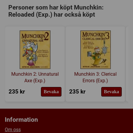
Speltyp:
Kortspel
Personer som har köpt Munchkin:
Serie:
Munchkin och dess expansioner
Reloaded (Exp.) har också köpt
Kategori:
Fantasy
,
Fighting
,
Humor
,
Tärning
,
Byteshandel
,
Variabla spelare
Tillverkare:
Steve Jackson Games
Länkar:
Tillverkarens hemsida
,
BoardGameGeek
Försälj. rank:
12208/18139
Munchkin 2: Unnatural
Munchkin 3: Clerical
Axe (Exp.)
Errors (Exp.)
235 kr
235 kr
2
Bevaka
Bevaka
Information
Om oss