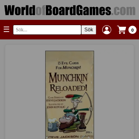
☰
Sök
0