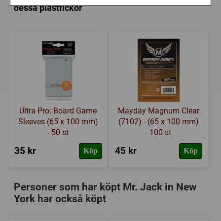
Länkar:
Tillverkarens hemsida
,
BoardGameGeek
dessa plastfickor
Försälj. rank:
12070/18137
Jag spelar en hel del mot tjejen och vi båda tycker
det är skoj. Går väldigt fort att spela så det blir lätt
att man kör en 3-4 partier av bara farten (det gör man
ju inte med Risk direkt). :)
2011-06-23 av:
eatem
Recension
1 av 1
Skriv en recension
Ultra Pro: Board Game
Mayday Magnum Clear
Sleeves (65 x 100 mm)
(7102) - (65 x 100 mm)
- 50 st
- 100 st
35 kr
45 kr
Köp
Köp
Personer som har köpt Mr. Jack in New
York har också köpt