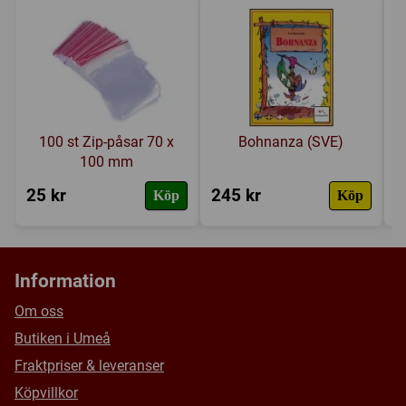
100 st Zip-påsar 70 x
Bohnanza (SVE)
100 mm
25 kr
245 kr
2
Köp
Köp
Information
Om oss
Butiken i Umeå
Fraktpriser & leveranser
Köpvillkor