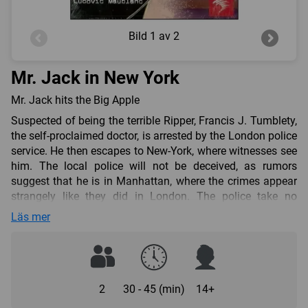
Bild
1 av 2
Mr. Jack in New York
Mr. Jack hits the Big Apple
Suspected of being the terrible Ripper, Francis J. Tumblety,
the self-proclaimed doctor, is arrested by the London police
service. He then escapes to New-York, where witnesses see
him. The local police will not be deceived, as rumors
suggest that he is in Manhattan, where the crimes appear
strangely like they did in London. The police take no
chance and ask the most eminent people of the city to help
Läs mer
them in the chase of The Ripper. You will need to
Investigate whether Francis J. Tumblety the real Mr. Jack,
or if it is someone else.
Mr. Jack in New-York is a complete game all on its own,
2
30 - 45 (min)
14+
however it is recommend for a beginner to play Mr. Jack
first. The new version is more complex and requires more