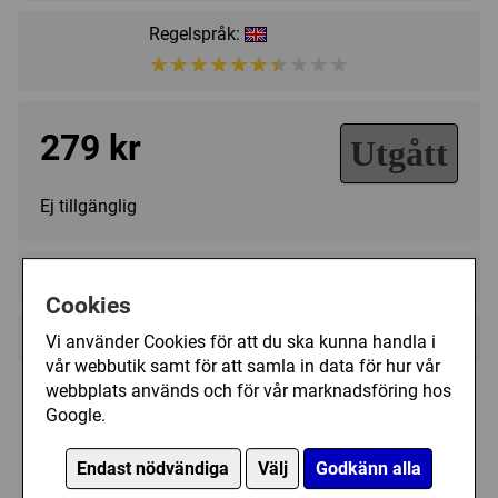
achieve eternal fame and glory? With splendid monuments
and preserved chronicles, your people will take their place
Regelspråk:
in history!
★★★★★★★★★★
★★★★★★★★★★
279 kr
Utgått
Ej tillgänglig
+
Innehållsförteckning
Cookies
¨ 1 game board
+
Övrig information
Vi använder Cookies för att du ska kunna handla i
¨ 13 monument track markers
vår webbutik samt för att samla in data för hur vår
Speltyp:
Strategispel
¨ 104 monument cards
webbplats används och för vår marknadsföring hos
Kategori:
Förhandling
,
Antiken
Plastfickor till Monuments - Wonders of
¨ 4 game summary cards
Google.
Antiquity
Tillverkare:
Mayfair Games
¨ 16 wooden historian tokens
Endast nödvändiga
Välj
Godkänn alla
Länkar:
Tillverkarens hemsida
,
BoardGameGeek
¨ full-color rules