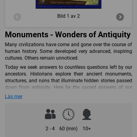
Bild
1 av 2
Monuments - Wonders of Antiquity
Many civilizations have come and gone over the course of
human history. Some developed very advanced, inspiring
cultures. Others remain unnoticed.
Today we seek answers to countless questions left by our
ancestors. Historians explore their ancient monuments,
structures, and ruins that illuminate hidden stories passed
down from antiquity. Here lie the sacred answers of our
past. Can you find them?
Läs mer
Can you find their tales? Can you reawaken history?
Become an ancient visionary. Build great monuments to
inspire your people! Can you design a true wonder of the
world? Or will you take an existing creation and lift it to
2 - 4
60 (min)
10+
greater heights? Then, can you help these monuments