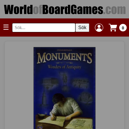
☰
Sök
0