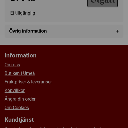
Ej tillgänglig
+
Övrig information
Speltyp:
Familjespel
Kategori:
Företagande
,
Förhandling
Information
Tillverkare:
USAopoly
Om oss
Försälj. rank:
11914/18137
Butiken i Umeå
Fraktpriser & leveranser
Köpvillkor
Ångra din order
Om Cookies
Kundtjänst