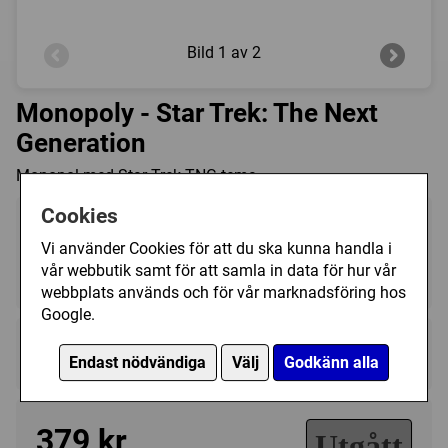
Bild
1 av 2
Monopoly - Star Trek: The Next
Generation
Monopol med Star Trek TNG tema.
Cookies
Vi använder Cookies för att du ska kunna handla i
vår webbutik samt för att samla in data för hur vår
2 - 8
120 (min)
8+
webbplats används och för vår marknadsföring hos
Google.
Regelspråk:
Endast nödvändiga
Välj
Godkänn alla
★★★★★★★★★★
★★★★★★★★★★
379 kr
Utgått