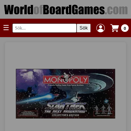
☰
Sök
0