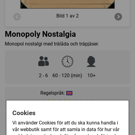
Bild
1 av 2
Monopoly Nostalgia
Monopol nostalgi med trälåda och träpjäser.
2 - 6
60 - 120 (min)
10+
Regelspråk:
★★★★★★★★★★
★★★★★★★★★★
Cookies
399 kr
Utgått
Vi använder Cookies för att du ska kunna handla i
vår webbutik samt för att samla in data för hur vår