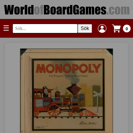
☰
Sök
0