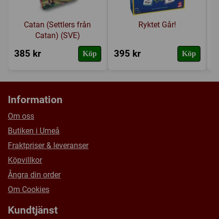
Catan (Settlers från
Ryktet Går!
Catan) (SVE)
385 kr
395 kr
3
Köp
Köp
Information
Om oss
Butiken i Umeå
Fraktpriser & leveranser
Köpvillkor
Ångra din order
Om Cookies
Kundtjänst