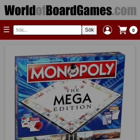
☰
Sök
0