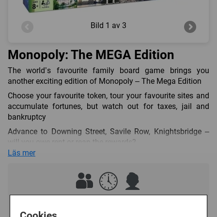
Bild
1 av 3
Monopoly: The MEGA Edition
The world’s favourite family board game brings you
another exciting edition of Monopoly – The Mega Edition
Choose your favourite token, tour your favourite sites and
accumulate fortunes, but watch out for taxes, jail and
bankruptcy
Advance to Downing Street, Savile Row, Knightsbridge –
will you owe rent or reap the rewards?
Läs mer
Invest in houses, hotels, skyscrapers and depots and trade
your way to success
The Fast-Dealing Property Trading Game is fun for the
whole family
2 - 6
?
8+
Buy more property, buy more buildings and handle more
Cookies