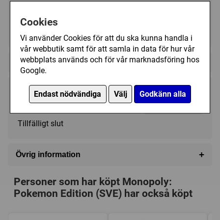
Cookies
2 - 4
45 (min)
8+
Vi använder Cookies för att du ska kunna handla i
vår webbutik samt för att samla in data för hur vår
webbplats används och för vår marknadsföring hos
Regelspråk:
Google.
435 kr
Endast nödvändiga
Välj
Godkänn alla
Bevaka
Tillfälligt slut
+
Övrig information
Speltyp:
Familjespel
Personer som har köpt Monopoly:
Serie:
Monopol
Pokemon Edition (SVE) har också köpt
Tillverkare:
Hasbro
Försälj. rank:
645/18137