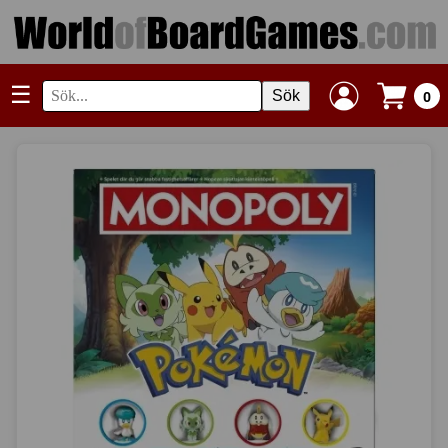
☰
Sök
0