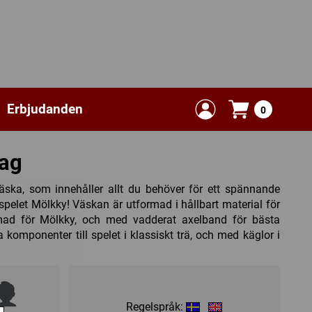
Erbjudanden
0
Bag
väska, som innehåller allt du behöver för ett spännande
pelet Mölkky! Väskan är utformad i hållbart material för
rmad för Mölkky, och med vadderat axelband för bästa
 komponenter till spelet i klassiskt trä, och med käglor i
Regelspråk: