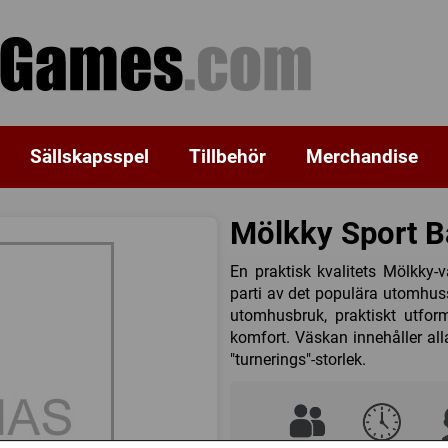
Sällskapsspel
Tillbehör
Merchandise
Mölkky Sport 
En praktisk kvalitets Mölkky-
parti av det populära utomhuss
utomhusbruk, praktiskt utfo
komfort. Väskan innehåller alla
"turnerings"-storlek.