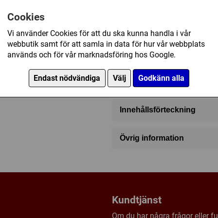
2 - 99
15 - 60 (min)
Cookies
Vi använder Cookies för att du ska kunna handla i vår
webbutik samt för att samla in data för hur vår webbplats
599 kr
används och för vår marknadsföring hos Google.
I lager, leveranstid 1-3 vard
Endast nödvändiga
Välj
Godkänn alla
Innehållsförteckning
1 Väska (specialdesignad fö
Övrig information
12 Dubbelnumrerade Mölkky-k
Speltyp:
Familjespel
1 Kastpinne
Kategori:
2-spelare
,
Utomhus
1 Poängblock
Tillverkare:
Tactic
1 Mölkkaari (kastruta)
Försälj. rank:
12296/18137
Kundtjänst
Regler
Om du har några frågor eller fun