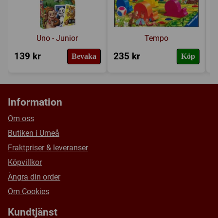
Uno - Junior
Tempo
139 kr
235 kr
6
Bevaka
Köp
Information
Om oss
Butiken i Umeå
Fraktpriser & leveranser
Köpvillkor
Ångra din order
Om Cookies
Kundtjänst