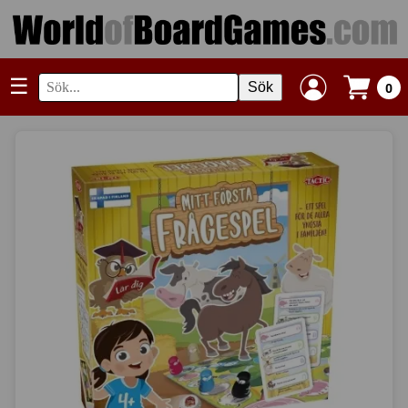
☰
Sök
0