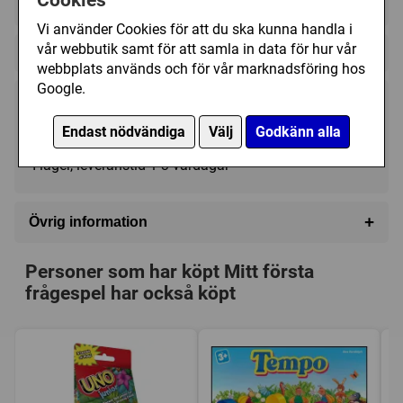
Cookies
2 - 4
20 - 30 (min)
4+
Vi använder Cookies för att du ska kunna handla i
vår webbutik samt för att samla in data för hur vår
Regelspråk:
webbplats används och för vår marknadsföring hos
Google.
285 kr
Köp
Endast nödvändiga
Välj
Godkänn alla
I lager, leveranstid 1-3 vardagar
+
Övrig information
Speltyp:
Barnspel
Personer som har köpt Mitt första
Kategori:
Frågor
frågespel har också köpt
Tillverkare:
Tactic
Länkar:
Tillverkarens hemsida
Försälj. rank:
2380/18137