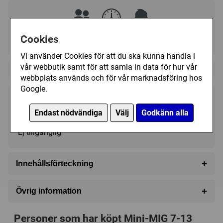
Cookies
2 - 6
30 (min)
7+
Vi använder Cookies för att du ska kunna handla i
vår webbutik samt för att samla in data för hur vår
Regelspråk:
webbplats används och för vår marknadsföring hos
Google.
99 kr
Utgått
Endast nödvändiga
Välj
Godkänn alla
Ej tillgänglig
+
Innehållsförteckning
76 frågekort med 380 frågor
+
Övrig information
1 specialtärning
Speltyp:
Barnspel
1 kulspetspenna
Personer som har köpt Mini-MIG 7-13
Serie:
M.I.G