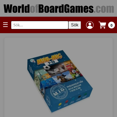
☰
Sök
0