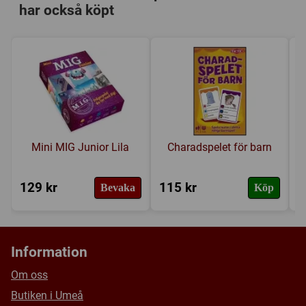
1 spelblock
har också köpt
Kategori:
Frågor
Regler
Tillverkare:
Compete Now
Länkar:
Tillverkarens hemsida
Försälj. rank:
11819/18137
Mini MIG Junior Lila
Charadspelet för barn
129 kr
115 kr
1
Bevaka
Köp
Information
Om oss
Butiken i Umeå