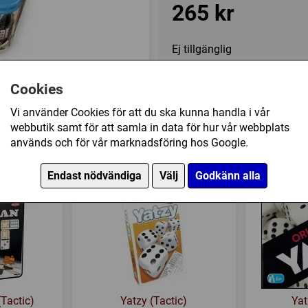
265 kr
Ej tillgänglig
Cookies
Övrig information
Vi använder Cookies för att du ska kunna handla i vår
Speltyp:
Familjespel
webbutik samt för att samla in data för hur vår webbplats
Tillverkare:
Övriga
används och för vår marknadsföring hos Google.
enneröd) (SVE) har också köpt
Försälj. rank:
11764/18139
Endast nödvändiga
Välj
Godkänn alla
Tactic)
Yatzy (Tactic)
Yat