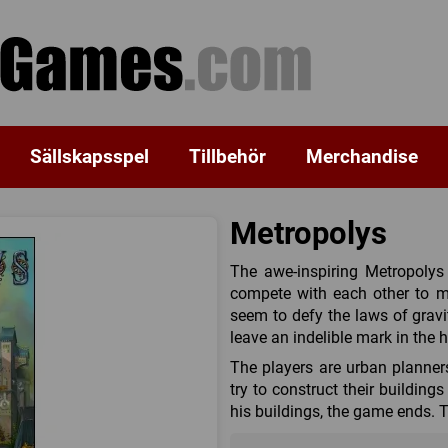
Sällskapsspel
Tillbehör
Merchandise
Metropolys
The awe-inspiring Metropolys
compete with each other to ma
seem to defy the laws of gravi
leave an indelible mark in the h
The players are urban planners
try to construct their building
his buildings, the game ends. T