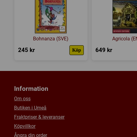
Bohnanza (SVE)
Agricola (
245 kr
649 kr
Köp
Information
Om oss
Butiken i Umeå
Fraktpriser & leveranser
Köpvillkor
Ångra din order