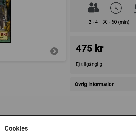
2 - 4
30 - 60 (min)
475 kr
Ej tillgänglig
Övrig information
Speltyp:
Strategispel
Kategori:
Auktion / Bud
,
Byg
Tillverkare:
Rio Grande Ga
Länkar:
Regler
,
Tillverkaren
Cookies
Försälj. rank:
11753/18137
ssa plastfickor