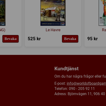
ENG)
Le Havre
Ra
525 kr
95 kr
Bevaka
Bevaka
Kundtjänst
Om du har några frågor eller fun
E-post:
info@worldofboardga
Telefon: 090 - 205 92 11
Adress: Björnvägen 11, 906 4