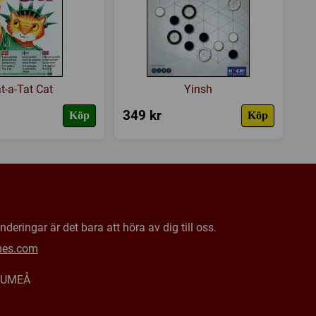
t-a-Tat Cat
Yinsh
349 kr
Köp
Köp
deringar är det bara att höra av dig till oss.
mes.com
0 UMEÅ