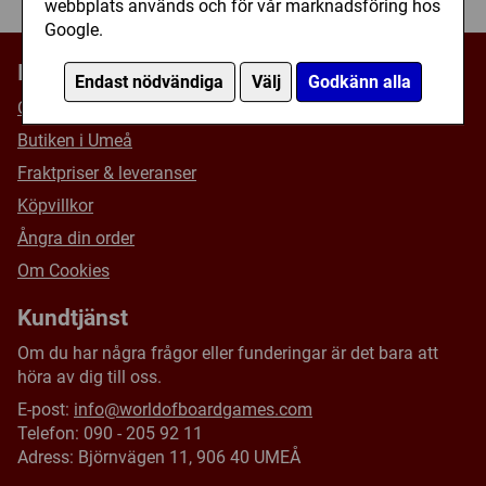
webbplats används och för vår marknadsföring hos
Google.
Information
Endast nödvändiga
Välj
Godkänn alla
Om oss
Butiken i Umeå
Fraktpriser & leveranser
Köpvillkor
Ångra din order
Om Cookies
Kundtjänst
Om du har några frågor eller funderingar är det bara att
höra av dig till oss.
E-post:
info@worldofboardgames.com
Telefon: 090 - 205 92 11
Adress: Björnvägen 11, 906 40 UMEÅ